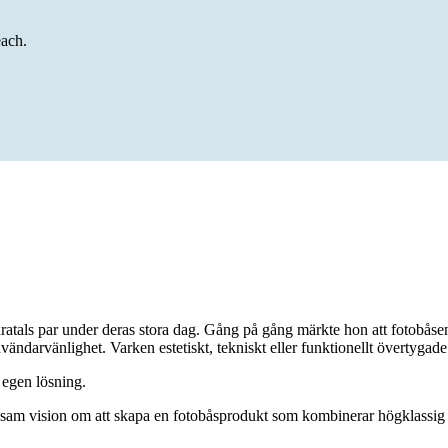
each.
ratals par under deras stora dag. Gång på gång märkte hon att fotobåse
användarvänlighet. Varken estetiskt, tekniskt eller funktionellt övertygad
 egen lösning.
vision om att skapa en fotobåsprodukt som kombinerar högklassig fotog