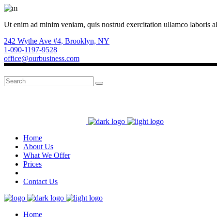
Ut enim ad minim veniam, quis nostrud exercitation ullamco laboris a
242 Wythe Ave #4, Brooklyn, NY
1-090-1197-9528
office@ourbusiness.com
Search
for:
Home
About Us
What We Offer
Prices
Contact Us
Home