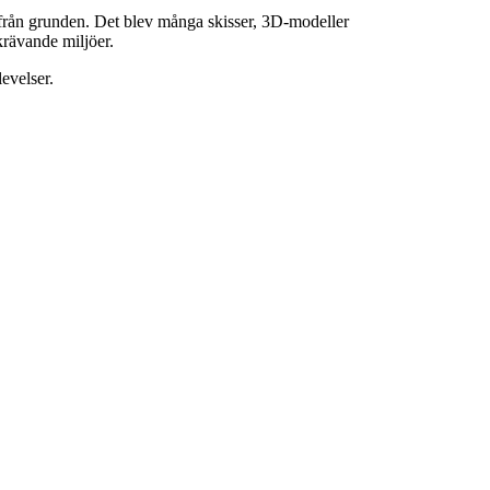
et från grunden. Det blev många skisser, 3D-modeller
krävande miljöer.
levelser.