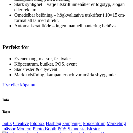
Stark synlighet – varje utskrift innehåller er logotyp, slogan
eller reklam.
Omedelbar belöning – högkvalitativa utskrifter i 10×15 cm-
format att ta med direkt.
Automatiserat flöde – ingen manuell hantering behövs.
Perfekt för
Evenemang, mässor, festivaler
Köpcentrum, butiker, POS, event
Stadsfester & cityevent
Marknadsföring, kampanjer och varumärkesbyggande
Hyr eller köpa nu
Info
Tags:
butik
Creative
fotobox
Hashtag
kampanjer
köpcentrum
Marketing
mässor
Modern
Photo Booth
POS
Skane
stadsfester