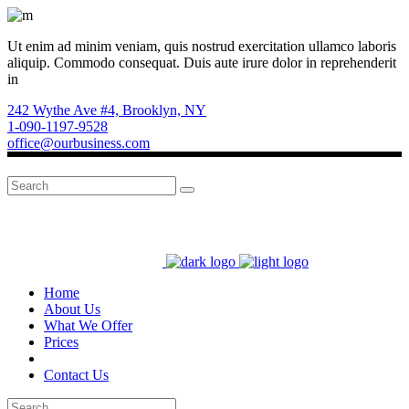
Ut enim ad minim veniam, quis nostrud exercitation ullamco laboris
aliquip. Commodo consequat. Duis aute irure dolor in reprehenderit
in
242 Wythe Ave #4, Brooklyn, NY
1-090-1197-9528
office@ourbusiness.com
Search
for:
Home
About Us
What We Offer
Prices
Contact Us
Search